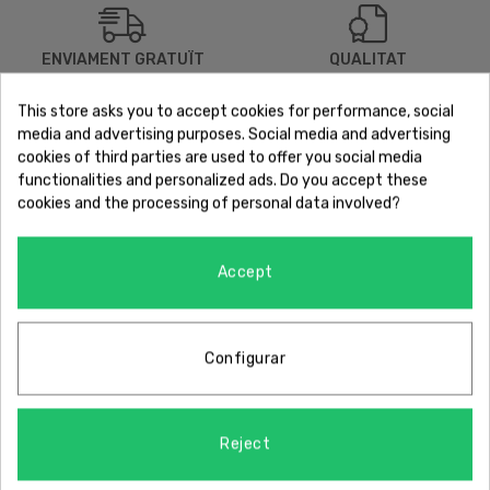
ENVIAMENT GRATUÏT
QUALITAT
Enviament gratuït a tota la
Certificat de garantia de qualitat
península
This store asks you to accept cookies for performance, social
media and advertising purposes. Social media and advertising
cookies of third parties are used to offer you social media
functionalities and personalized ads. Do you accept these
cookies and the processing of personal data involved?
Accept
PAGAMENT SEGUR
POSSIBILITAT DE DEVOLUCIÓ
Compra i pagament 100%
14 dies segons condicions
assegurances
Configurar
Reject