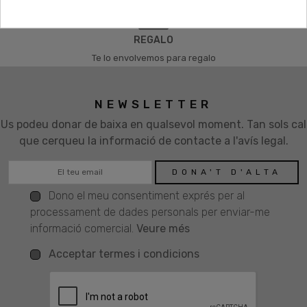
REGALO
Te lo envolvemos para regalo
NEWSLETTER
Us podeu donar de baixa en qualsevol moment. Tan sols cal
que cerqueu la informació de contacte a l'avís legal.
Dono el meu consentiment exprés per al
processament de dades personals per enviar-me
informació comercial.
Veure més
Acceptar termes i condicions