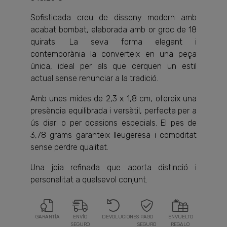
Sofisticada creu de disseny modern amb
acabat bombat, elaborada amb or groc de 18
quirats. La seva forma elegant i
contemporània la converteix en una peça
única, ideal per als que cerquen un estil
actual sense renunciar a la tradició.
Amb unes mides de 2,3 x 1,8 cm, ofereix una
presència equilibrada i versàtil, perfecta per a
ús diari o per ocasions especials. El pes de
3,78 grams garanteix lleugeresa i comoditat
sense perdre qualitat.
Una joia refinada que aporta distinció i
personalitat a qualsevol conjunt.
GARANTÍA
ENVÍO
DEVOLUCIONES
PAGO
ENVUELTO
SEGURO
SEGURO
REGALO