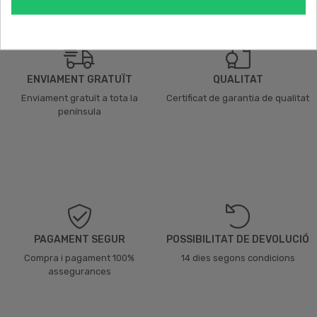
ENVIAMENT GRATUÏT
QUALITAT
Enviament gratuït a tota la
Certificat de garantia de qualitat
península
PAGAMENT SEGUR
POSSIBILITAT DE DEVOLUCIÓ
Compra i pagament 100%
14 dies segons condicions
assegurances