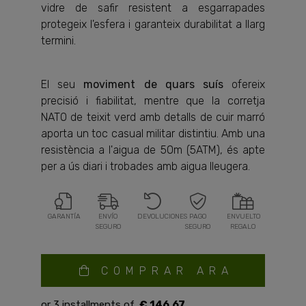
vidre de safir resistent a esgarrapades
protegeix l'esfera i garanteix durabilitat a llarg
termini.
El seu
moviment de quars suís
ofereix
precisió i fiabilitat, mentre que la corretja
NATO de teixit verd amb detalls de cuir marró
aporta un toc casual militar distintiu. Amb una
resistència a l'aigua de 50m (5ATM), és apte
per a ús diari i trobades amb aigua lleugera.
GARANTÍA
ENVÍO
DEVOLUCIONES
PAGO
ENVUELTO
SEGURO
SEGURO
REGALO
COMPRAR ARA
€ 146.67