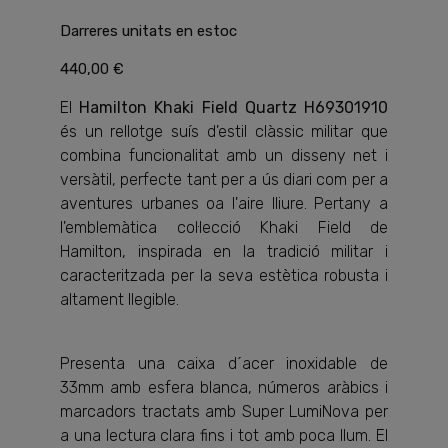
Darreres unitats en estoc
440,00 €
El
Hamilton Khaki Field Quartz H69301910
és un rellotge suís d'estil clàssic militar que
combina funcionalitat amb un disseny net i
versàtil, perfecte tant per a ús diari com per a
aventures urbanes oa l'aire lliure. Pertany a
l'emblemàtica col·lecció Khaki Field de
Hamilton, inspirada en la tradició militar i
caracteritzada per la seva estètica robusta i
altament llegible.
Presenta una caixa d´acer inoxidable de
33mm amb esfera blanca, números aràbics i
marcadors tractats amb Super LumiNova per
a una lectura clara fins i tot amb poca llum. El