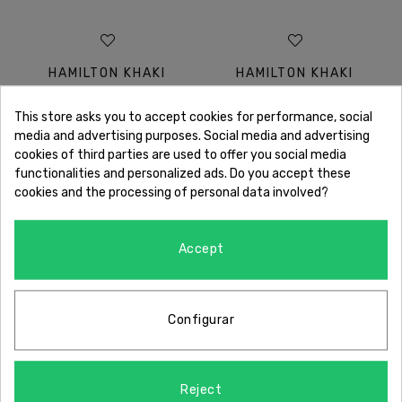
HAMILTON KHAKI
HAMILTON KHAKI
FIELD NEGRE 33 MM
FIELD BLAU 33 MM
This store asks you to accept cookies for performance, social
media and advertising purposes. Social media and advertising
cookies of third parties are used to offer you social media
functionalities and personalized ads. Do you accept these
cookies and the processing of personal data involved?
Accept
Configurar
LES NOSTRES GARANTIES
Reject