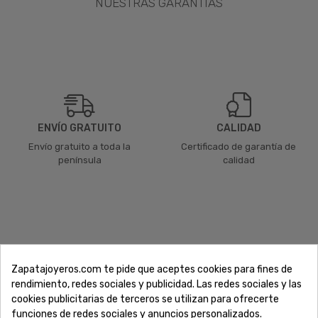
NUESTRAS GARANTÍAS
ENVÍO GRATUITO
CALIDAD
Envío gratuito a toda la
Certificado de garantía de
península
calidad
Zapatajoyeros.com te pide que aceptes cookies para fines de
rendimiento, redes sociales y publicidad. Las redes sociales y las
PAGO SEGURO
POSIBILIDAD DE
DEVOLUCIÓN
cookies publicitarias de terceros se utilizan para ofrecerte
Compra y pago 100% seguros
funciones de redes sociales y anuncios personalizados.
14 días según condiciones