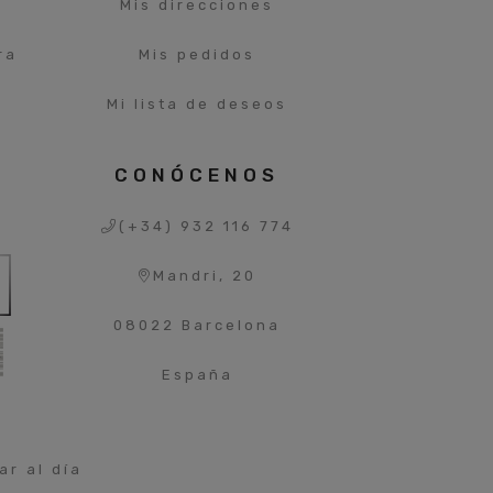
Mis direcciones
ra
Mis pedidos
Mi lista de deseos
S
CONÓCENOS
(+34) 932 116 774
Mandri, 20
08022 Barcelona
España
r al día