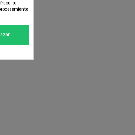
ofrecerte
l procesamiento
azar