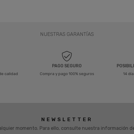
NUESTRAS GARANTÍAS
PAGO SEGURO
POSIBIL
de calidad
Compra y pago 100% seguros
14 dí
NEWSLETTER
lquier momento. Para ello, consulte nuestra información de 