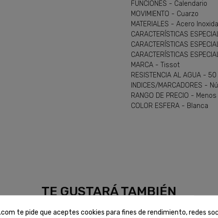
FUNCIONES - Calendario
MOVIMIENTO - Cuarzo
MATERIALES - Acero Inoxida
CARACTERÍSTICAS ESPECIA
CARACTERÍSTICAS ESPECIALES
CARACTERÍSTICAS ESPECIAL
MARCA - Tissot
RESISTENCIA AL AGUA - 50
INDICES/MARCADORES - N
RANGO DE PRECIO - Menos
COLOR ESFERA - Blanca
TE GUSTARÁ TAMBIÉN
com te pide que aceptes cookies para fines de rendimiento, redes soc