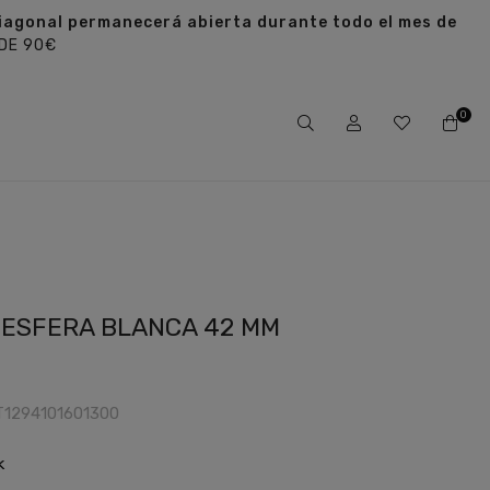
a Diagonal permanecerá abierta durante todo el mes de
 DE 90€
0
C ESFERA BLANCA 42 MM
T1294101601300
k