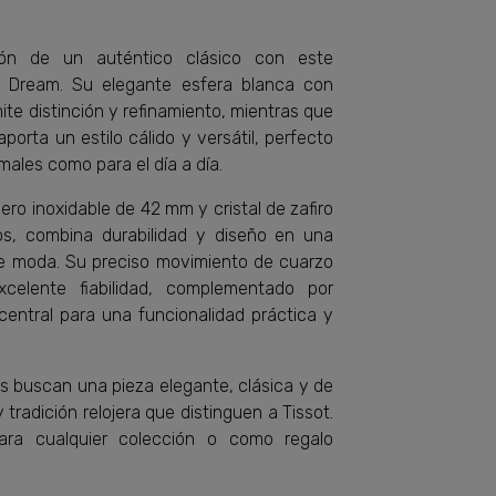
ción de un auténtico clásico con este
ic Dream. Su elegante esfera blanca con
e distinción y refinamiento, mientras que
aporta un estilo cálido y versátil, perfecto
males como para el día a día.
ero inoxidable de 42 mm y cristal de zafiro
os, combina durabilidad y diseño en una
e moda. Su preciso movimiento de cuarzo
xcelente fiabilidad, complementado por
central para una funcionalidad práctica y
nes buscan una pieza elegante, clásica y de
y tradición relojera que distinguen a Tissot.
ra cualquier colección o como regalo