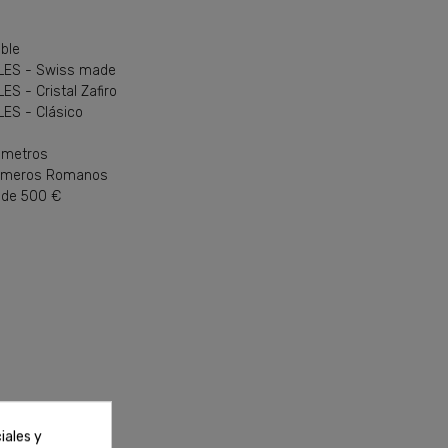
ble
LES - Swiss made
 - Cristal Zafiro
ES - Clásico
 metros
úmeros Romanos
 de 500 €
iales y